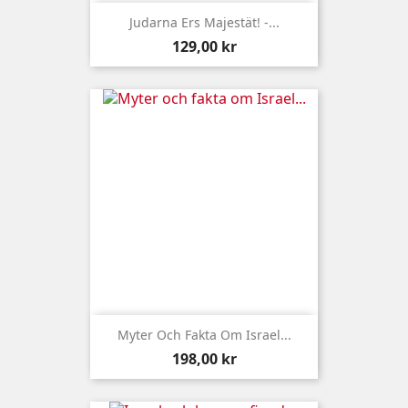
Judarna Ers Majestät! -...
Pris
129,00 kr
Myter Och Fakta Om Israel...
Pris
198,00 kr