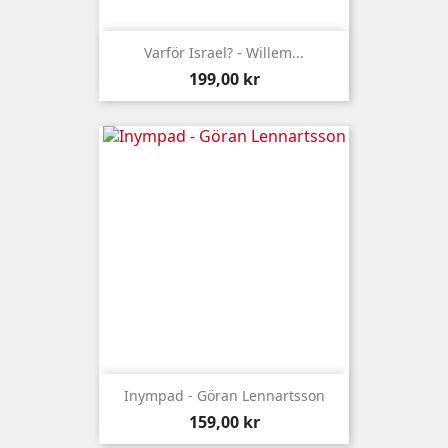
Varför Israel? - Willem...
Pris
199,00 kr
Inympad - Göran Lennartsson
Pris
159,00 kr