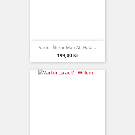
Varför Älskar Man Att Hata...
Pris
199,00 kr