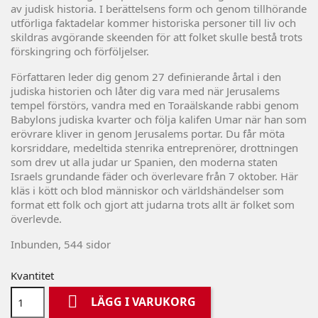
av judisk historia. I berättelsens form och genom tillhörande
utförliga faktadelar kommer historiska personer till liv och
skildras avgörande skeenden för att folket skulle bestå trots
förskingring och förföljelser.
Författaren leder dig genom 27 definierande årtal i den
judiska historien och låter dig vara med när Jerusalems
tempel förstörs, vandra med en Toraälskande rabbi genom
Babylons judiska kvarter och följa kalifen Umar när han som
erövrare kliver in genom Jerusalems portar. Du får möta
korsriddare, medeltida stenrika entreprenörer, drottningen
som drev ut alla judar ur Spanien, den moderna staten
Israels grundande fäder och överlevare från 7 oktober. Här
kläs i kött och blod människor och världshändelser som
format ett folk och gjort att judarna trots allt är folket som
överlevde.
Inbunden, 544 sidor
Kvantitet

LÄGG I VARUKORG